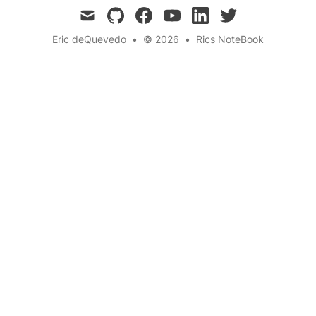
mail
github
facebook
youtube
linkedin
twitter
Eric deQuevedo
•
© 2026
•
Rics NoteBook