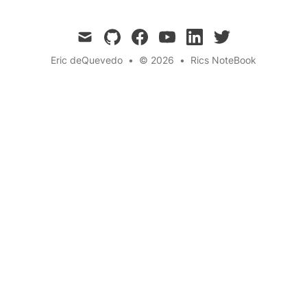
mail
github
facebook
youtube
linkedin
twitter
Eric deQuevedo
•
© 2026
•
Rics NoteBook