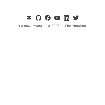
mail
github
facebook
youtube
linkedin
twitter
Eric deQuevedo
•
© 2026
•
Rics NoteBook