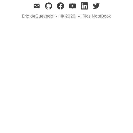
mail
github
facebook
youtube
linkedin
twitter
Eric deQuevedo
•
© 2026
•
Rics NoteBook