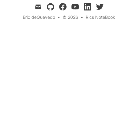
mail
github
facebook
youtube
linkedin
twitter
Eric deQuevedo
•
© 2026
•
Rics NoteBook