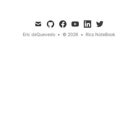
mail
github
facebook
youtube
linkedin
twitter
Eric deQuevedo
•
© 2026
•
Rics NoteBook