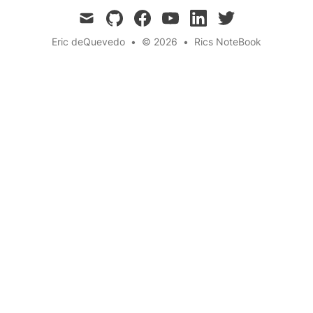
mail
github
facebook
youtube
linkedin
twitter
Eric deQuevedo
•
© 2026
•
Rics NoteBook