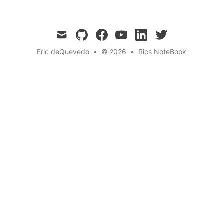
mail
github
facebook
youtube
linkedin
twitter
Eric deQuevedo
•
© 2026
•
Rics NoteBook