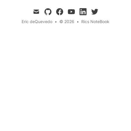
mail
github
facebook
youtube
linkedin
twitter
Eric deQuevedo
•
© 2026
•
Rics NoteBook