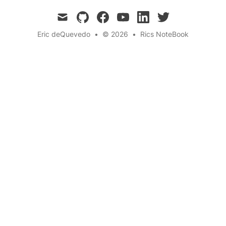
mail
github
facebook
youtube
linkedin
twitter
Eric deQuevedo
•
© 2026
•
Rics NoteBook