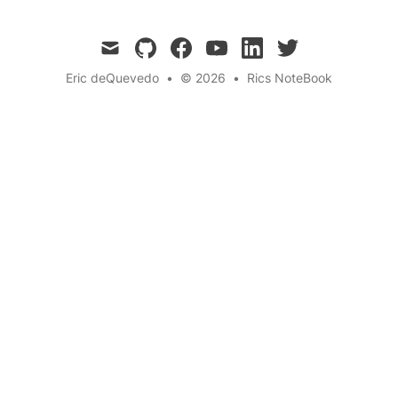
mail
github
facebook
youtube
linkedin
twitter
Eric deQuevedo
•
© 2026
•
Rics NoteBook