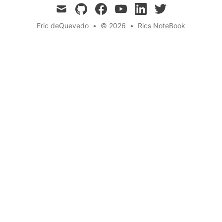
mail
github
facebook
youtube
linkedin
twitter
Eric deQuevedo
•
© 2026
•
Rics NoteBook