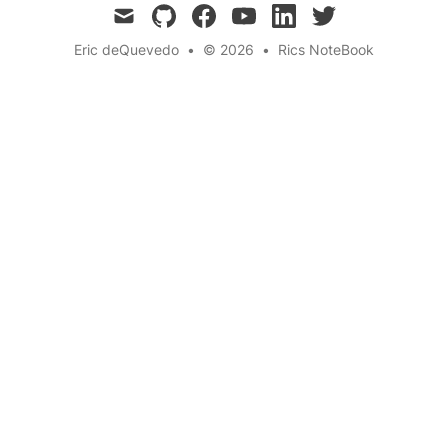
mail
github
facebook
youtube
linkedin
twitter
Eric deQuevedo
•
© 2026
•
Rics NoteBook